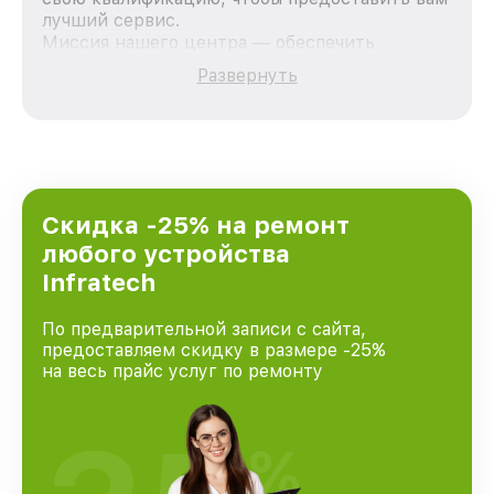
лучший сервис.
Миссия нашего центра — обеспечить
качественный и доступный ремонт для
Развернуть
каждого пользователя продукции Infratech,
вне зависимости от сложности поломки. Мы
стремимся к тому, чтобы каждый клиент был
удовлетворен скоростью и качеством
предоставляемых услуг. Наша цель — стать
лучшим сервисным центром Infratech в
городе Москве, постоянно повышая уровень
Скидка -25% на ремонт
доверия и лояльности наших клиентов.
любого устройства
Infratech
По предварительной записи с сайта,
предоставляем скидку в размере -25%
на весь прайс услуг по ремонту
%