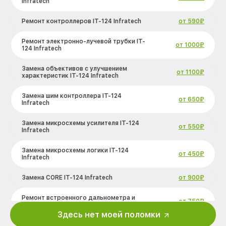
Infratech
Ремонт контроллеров IT-124 Infratech
от 590₽
Ремонт электронно-лучевой трубки IT-
от 1000₽
124 Infratech
Замена объективов с улучшением
от 1100₽
характеристик IT-124 Infratech
Замена шим контроллера IT-124
от 650₽
Infratech
Замена микросхемы усилителя IT-124
от 550₽
Infratech
Замена микросхемы логики IT-124
от 450₽
Infratech
Замена CORE IT-124 Infratech
от 900₽
Ремонт встроенного дальнометра и
от 750₽
других устройств IT-124 Infratech
Здесь нет моей поломки
Калибровка и настройка тепловизора