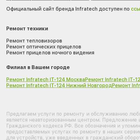
Официальный сайт бренда Infratech доступен по
сс
Ремонт техники
Ремонт тепловизоров
Ремонт оптических прицелов
Ремонт прицелов ночного видения
Филиал в Вашем городе
Ремонт Infratech IT-124 Москва
Ремонт Infratech IT-
Ремонт Infratech IT-124 Нижний Новгород
Ремонт Inf
Предлагаем услуги по ремонту и обслуживанию любы
является неавторизованным центром. Предложение ц
Гражданского кодекса РФ. Все обозначения и упоми
предоставляемых услугах по ремонту в наших серви
для устройств, уже введенных в гражданский оборот