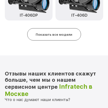
Замена дисплея (экрана) IT-124
от 750₽
Infratech
IT–406D
IT-406DP
Ремонт разъема IT-124 Infratech
от 590₽
Ремонт Wi-Fi IT-124 Infratech
от 650₽
Показать все модели
Восстановление после попадания влаги
от 650₽
IT-124 Infratech
Ремонт платы управления
от 750₽
(восстановление) IT-124 Infratech
Прошивка (Обновление ПО) IT-124
от 450₽
Infratech
Отзывы наших клиентов скажут
больше, чем мы о нашем
Infratech в
сервисном центре
Москве
Что о нас думают наши клиенты?