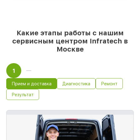
выбрать
– под любые финансовые
возможности
85%
работ быстро и без задержек, при
немедленном начале работ
Какие этапы работы с нашим
сервисным центром Infratech в
Москве
1
Прием и доставка
Диагностика
Ремонт
Результат