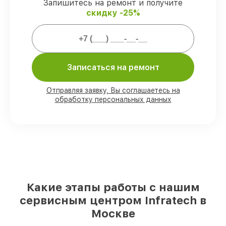
ремонтные услуги и комплектующие
Запишитесь на ремонт и получите
защищены сервисной гарантией.
скидку -25%
Мы гарантируем:
Записаться на ремонт
80%
работ выполняем в присутствии
клиента
90%
запчастей Infratech есть в наличии
Отправляя заявку, Вы соглашаетесь на
в мастерской или на складе в Москве,
обработку персональных данных
остальные поступают оперативно
Оригинальные комплектующие
Infratech и качественные аналоги
–
для разного бюджета
85%
починок выполняются в тот же день,
если мастер приступает к ремонту сразу
Какие этапы работы с нашим
сервисным центром Infratech в
Москве