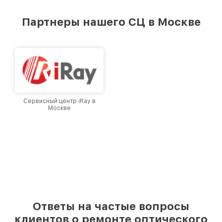
удовлетворен скоростью и качеством
предоставляемых услуг. Наша цель — стать
Партнеры нашего СЦ в Москве
лучшим сервисным центром Infratech в
городе Москве, постоянно повышая уровень
доверия и лояльности наших клиентов.
Сервисный центр iRay в
Москве
Ответы на частые вопросы
клиентов о ремонте оптического