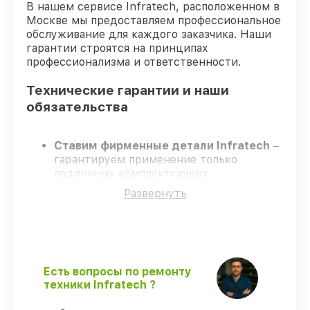
В нашем сервисе Infratech, расположенном в
Москве мы предоставляем профессиональное
обслуживание для каждого заказчика. Наши
гарантии строятся на принципах
профессионализма и ответственности.
Технические гарантии и наши
обязательства
Ставим фирменные детали Infratech
–
гарантируем применение только
подлинных комплектующих.
Сертифицированные инженеры
–
Развернуть
проходят постоянное обучение, что
подтверждает уровень их
профессионализма.
Заканчиваем ремонт в четко
оговоренные сроки
– ремонт
оптического прицела Infratech IT-106DP
Есть вопросы по ремонту
в оговоренные сроки.
техники Infratech ?
Поддержка после ремонта
– все