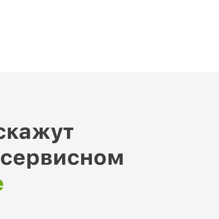
скажут
 сервисном
е