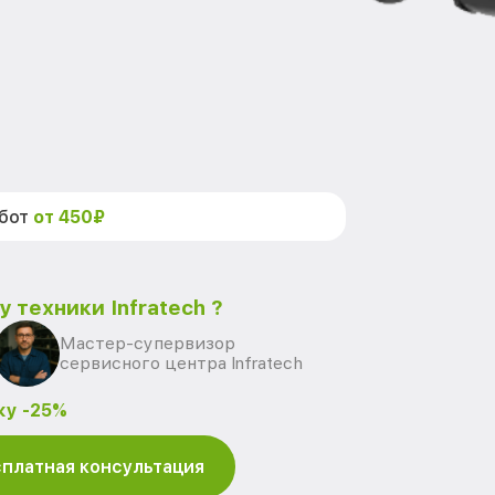
абот
от 450₽
 техники Infratech ?
Мастер-супервизор
сервисного центра Infratech
ку -25%
платная консультация