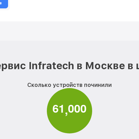
в
рвис Infratech в Москве в
Сколько устройств починили
6
1
0
0
0
,