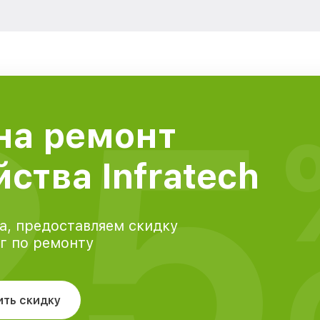
25
на ремонт
ства Infratech
а, предоставляем скидку
уг по ремонту
ить скидку