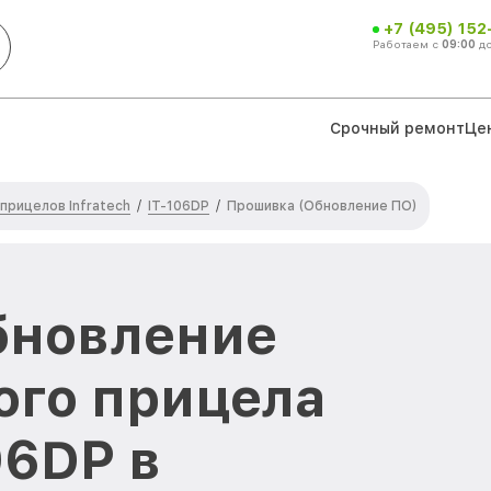
+7 (495) 152
Работаем с
09:00
д
Срочный ремонт
Це
прицелов Infratech
IT-106DP
/
/
Прошивка (Обновление ПО)
бновление
ого прицела
06DP в