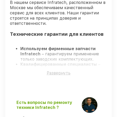
В нашем сервисе Infratech, расположенном в
Москве мы обеспечиваем качественный
сервис для всех клиентов. Наши гарантии
строятся на принципах доверия и
ответственности.
Технические гарантии для клиентов
Используем фирменные запчасти
Infratech
– гарантируем применение
только заводских комплектующих.
Квалифицированные специалисты
–
проходят строгий отбор, что
Развернуть
обеспечивает надёжную работу
устройства после ремонта.
Заканчиваем ремонт в четко
оговоренные сроки
– ремонт
оптического прицела Infratech IT-104H
без задержек.
Есть вопросы по ремонту
Официальная гарантия
– все все виды
техники Infratech ?
ремонта защищены официальной
гарантией Infratech.