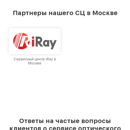
удовлетворен скоростью и качеством
предоставляемых услуг. Наша цель — стать
Партнеры нашего СЦ в Москве
лучшим сервисным центром Infratech в
городе Москве, постоянно повышая уровень
доверия и лояльности наших клиентов.
Сервисный центр iRay в
Москве
Ответы на частые вопросы
клиентов о сервисе оптического