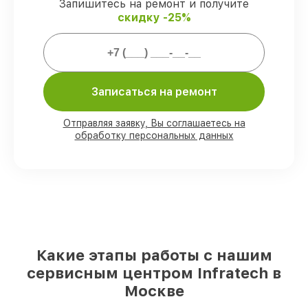
Запишитесь на ремонт и получите
скидку -25%
Мы гарантируем:
80%
ремонтов закрываем с
возможностью личного присутствия
Записаться на ремонт
владельца
90%
деталей Infratech готовы к
Отправляя заявку, Вы соглашаетесь на
установке в Москве, остальные
обработку персональных данных
доступны для срочного заказа
Оригинальные комплектующие
Infratech и качественные аналоги
–
под любые запросы
85%
работ занимают до 2 часов, если
мастер приступает к ремонту сразу
Какие этапы работы с нашим
сервисным центром Infratech в
Москве