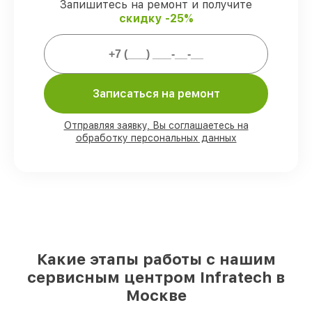
Запишитесь на ремонт и получите
скидку -25%
Мы гарантируем:
80%
работ проводим с возможностью
личного присутствия владельца
Записаться на ремонт
90%
запчастей Infratech готовы к
установке в Москве, остальные
Отправляя заявку, Вы соглашаетесь на
поступают оперативно
обработку персональных данных
Фирменные детали Infratech и
проверенные реплики
– с учётом любых
финансовых возможностей
85%
починок занимают до 2 часов, при
незамедлительном начале работ
Какие этапы работы с нашим
сервисным центром Infratech в
Москве