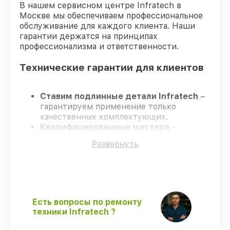
В нашем сервисном центре Infratech в
Москве мы обеспечиваем профессиональное
обслуживание для каждого клиента. Наши
гарантии держатся на принципах
профессионализма и ответственности.
Технические гарантии для клиентов
Ставим подлинные детали Infratech
–
гарантируем применение только
качественных комплектующих.
Квалифицированные мастера
–
проходят строгий отбор, что
Развернуть
гарантирует качество выполняемых
работ.
Заканчиваем ремонт в четко
оговоренные сроки
– ремонт
оптического прицела Infratech IT-104H
без задержек.
Есть вопросы по ремонту
Официальная гарантия
– все все виды
техники Infratech ?
ремонта защищены официальной
гарантией Infratech.