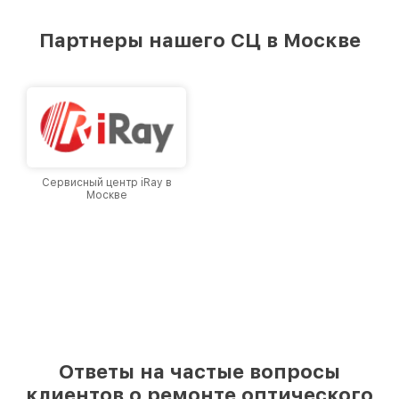
удовлетворен скоростью и качеством
предоставляемых услуг. Наша цель — стать
Партнеры нашего СЦ в Москве
лучшим сервисным центром Infratech в
городе Москве, постоянно повышая уровень
доверия и лояльности наших клиентов.
Сервисный центр iRay в
Москве
Ответы на частые вопросы
клиентов о ремонте оптического