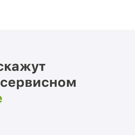
скажут
 сервисном
е