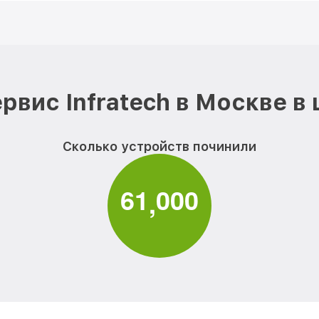
рвис Infratech в Москве в
Сколько устройств починили
6
1
0
0
0
,