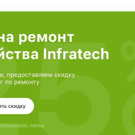
25
на ремонт
ства Infratech
а, предоставляем скидку
уг по ремонту
ить скидку
 персональных данных