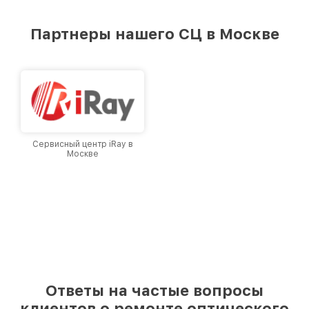
удовлетворен скоростью и качеством
предоставляемых услуг. Наша цель — стать
Партнеры нашего СЦ в Москве
лучшим сервисным центром Infratech в
городе Москве, постоянно повышая уровень
доверия и лояльности наших клиентов.
Сервисный центр iRay в
Москве
Ответы на частые вопросы
клиентов о ремонте оптического