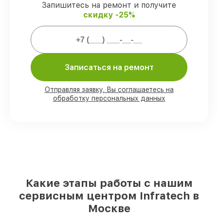
гарантией Infratech.
Запишитесь на ремонт и получите
скидку -25%
Мы гарантируем:
80%
работ проводим в присутствии
клиента
Записаться на ремонт
90%
комплектующих Infratech есть в
наличии в мастерской или на складе в
Отправляя заявку, Вы соглашаетесь на
Москве, остальные доставляются быстро
обработку персональных данных
Фирменные детали Infratech и
проверенные реплики
– под любые
запросы
85%
работ выполняются в тот же день,
после приёма оптического прицела
Какие этапы работы с нашим
сервисным центром Infratech в
Москве