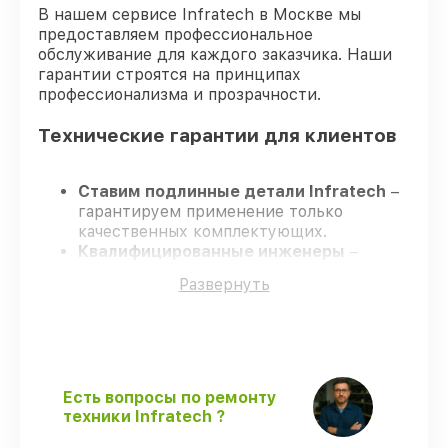
В нашем сервисе Infratech в Москве мы
предоставляем профессиональное
обслуживание для каждого заказчика. Наши
гарантии строятся на принципах
профессионализма и прозрачности.
Технические гарантии для клиентов
Ставим подлинные детали Infratech
–
гарантируем применение только
качественных комплектующих.
Квалифицированные инженеры
–
проходят строгий отбор, что
Развернуть
гарантирует качество выполняемых
работ.
Заканчиваем ремонт в четко
оговоренные сроки
– ремонт
оптического прицела Infratech IT-103Н в
оговоренные сроки.
Есть вопросы по ремонту
Официальная гарантия
– все работы и
техники Infratech ?
запчасти защищены официальной