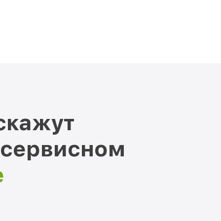
скажут
 сервисном
е