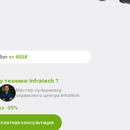
абот
от 450₽
 техники Infratech ?
Мастер-супервизор
сервисного центра Infratech
ку -25%
платная консультация