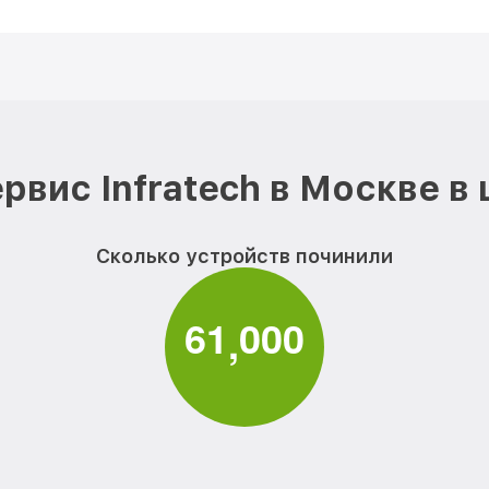
рвис Infratech в Москве в
Сколько устройств починили
6
1
0
0
0
,