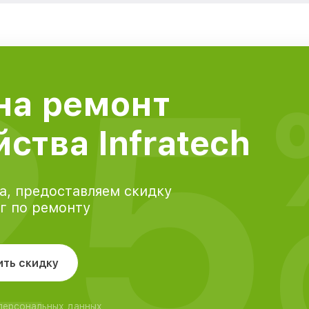
25
на ремонт
ства Infratech
а, предоставляем скидку
уг по ремонту
ить скидку
 персональных данных