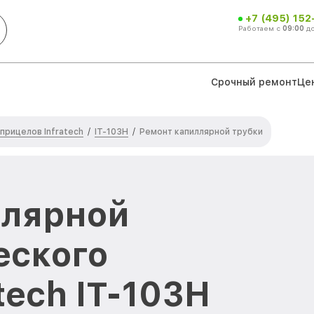
+7 (495) 152
Работаем с
09:00
д
Срочный ремонт
Це
прицелов Infratech
IT-103Н
/
/
Ремонт капиллярной трубки
ллярной
еского
tech IT-103Н