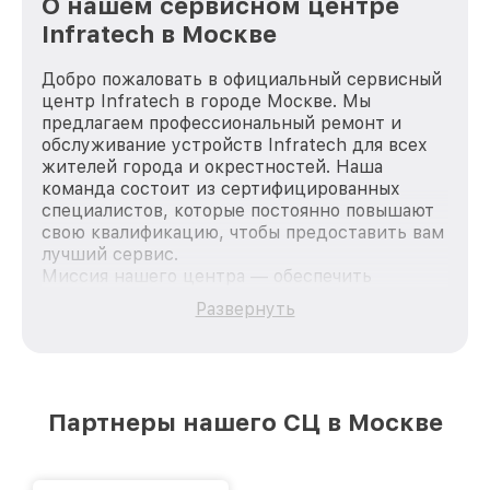
О нашем сервисном центре
Infratech в Москве
Добро пожаловать в официальный сервисный
центр Infratech в городе Москве. Мы
предлагаем профессиональный ремонт и
обслуживание устройств Infratech для всех
жителей города и окрестностей. Наша
команда состоит из сертифицированных
специалистов, которые постоянно повышают
свою квалификацию, чтобы предоставить вам
лучший сервис.
Миссия нашего центра — обеспечить
качественный и доступный ремонт для
Развернуть
каждого пользователя продукции Infratech,
вне зависимости от сложности поломки. Мы
стремимся к тому, чтобы каждый клиент был
удовлетворен скоростью и качеством
предоставляемых услуг. Наша цель — стать
Партнеры нашего СЦ в Москве
лучшим сервисным центром Infratech в
городе Москве, постоянно повышая уровень
доверия и лояльности наших клиентов.