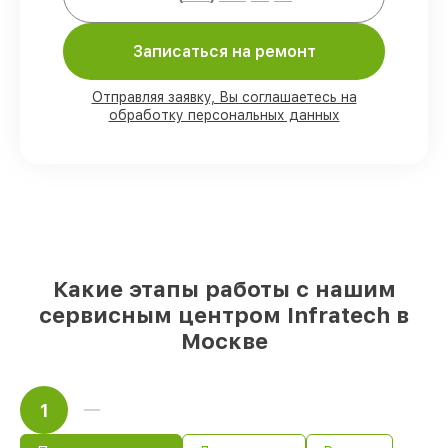
80%
ремонтов выполняем в присутствии
клиента
Записаться на ремонт
90%
комплектующих Infratech есть в
наличии в мастерской или на складе в
Отправляя заявку, Вы соглашаетесь на
Москве, остальные поступают
обработку персональных данных
оперативно
Подлинные запчасти Infratech и
надёжные аналоги
– под любые запросы
85%
работ выполняются в тот же день,
после приёма оптического прицела
Какие этапы работы с нашим
сервисным центром Infratech в
Москве
1