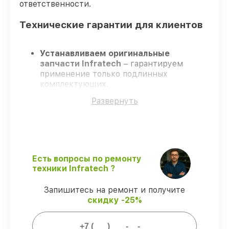
ответственности.
Технические гарантии для клиентов
Устанавливаем оригинальные
запчасти Infratech
– гарантируем
применение только подлинных
комплектующих.
Квалифицированные мастера
–
Развернуть
проходят постоянное обучение, что
подтверждает уровень их
профессионализма.
Всегда выполняем ремонт вовремя
–
ремонт оптического прицела Infratech
IT–406СP без задержек.
Есть вопросы по ремонту
Гарантийное сопровождение
– все
техники Infratech ?
работы и запчасти защищены сервисной
гарантией.
Запишитесь на ремонт и получите
скидку -25%
Мы гарантируем: