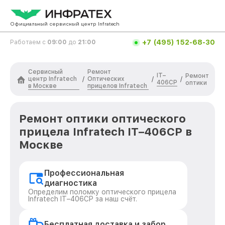
Официальный сервисный центр Infratech
+7 (495) 152-68-30
Работаем с
09:00
до
21:00
Сервисный
Ремонт
IT–
Ремонт
центр Infratech
Оптических
/
/
/
406СP
оптики
в Москве
прицелов Infratech
Ремонт оптики оптического
прицела Infratech IT–406СP в
Москве
Профессиональная
диагностика
Определим поломку оптического прицела
Infratech IT–406СP за наш счёт.
Бесплатная доставка и забор