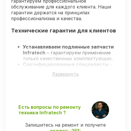
гарантируем профессиональное
обслуживание для каждого клиента. Наши
гарантии держатся на принципах
профессионализма и качества.
Технические гарантии для клиентов
Устанавливаем подлинные запчасти
Infratech
– гарантируем применение
только качественных комплектующих.
Сертифицированные специалисты
–
проходят жёсткий контроль знаний и
Развернуть
навыков, что обеспечивает надёжную
работу устройства после ремонта.
Заканчиваем ремонт в четко
оговоренные сроки
– ремонт
оптического прицела Infratech IT–406С
без задержек.
Есть вопросы по ремонту
Официальная гарантия
– все
техники Infratech ?
ремонтные услуги и комплектующие
защищены сервисной гарантией.
Запишитесь на ремонт и получите
скидку -25%