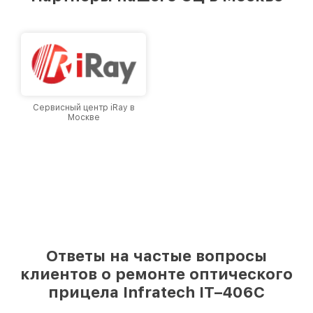
лучшим сервисным центром Infratech в
городе Москве, постоянно повышая уровень
доверия и лояльности наших клиентов.
Сервисный центр iRay в
Москве
Ответы на частые вопросы
клиентов о ремонте оптического
прицела Infratech IT–406С