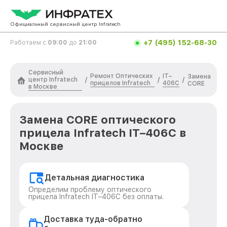
Официальный сервисный центр Infratech
+7 (495) 152-68-30
Работаем с
09:00
до
21:00
Сервисный
Ремонт Оптических
IT–
Замена
центр Infratech
/
/
/
прицелов Infratech
406С
CORE
в Москве
Замена CORE оптического
прицела Infratech IT–406С в
Москве
Детальная диагностика
Определим проблему оптического
прицела Infratech IT–406С без оплаты.
Доставка туда-обратно