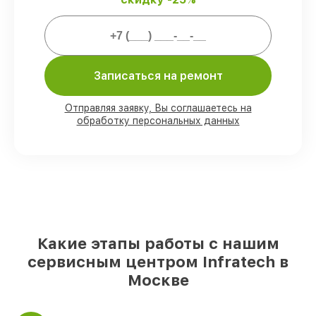
Мы гарантируем:
80%
заказов проводим в присутствии
клиента
Записаться на ремонт
90%
запчастей Infratech готовы к
установке в Москве, остальные
Отправляя заявку, Вы соглашаетесь на
доставляются быстро
обработку персональных данных
Оригинальные комплектующие
Infratech и качественные аналоги
–
для разного бюджета
85%
ремонтов выполняются в тот же
день, если мастер приступает к ремонту
сразу
Какие этапы работы с нашим
сервисным центром Infratech в
Москве