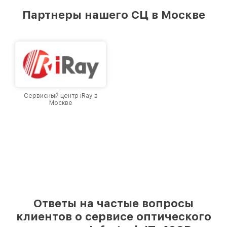
предоставляемых услуг. Наша цель — стать
Партнеры нашего СЦ в Москве
лучшим сервисным центром Infratech в
городе Москве, постоянно повышая уровень
доверия и лояльности наших клиентов.
Сервисный центр iRay в
Москве
Ответы на частые вопросы
клиентов о сервисе оптического