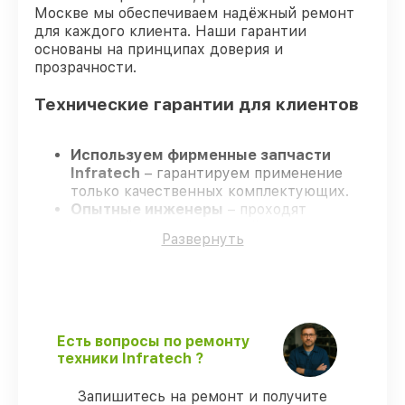
Москве мы обеспечиваем надёжный ремонт
для каждого клиента. Наши гарантии
основаны на принципах доверия и
прозрачности.
Технические гарантии для клиентов
Используем фирменные запчасти
Infratech
– гарантируем применение
только качественных комплектующих.
Опытные инженеры
– проходят
жёсткий контроль знаний и навыков, что
Развернуть
обеспечивает надёжную работу
устройства после ремонта.
Соблюдаем сроки ремонта
– ремонт
оптического прицела Infratech IT–406D
без задержек.
Гарантийное сопровождение
– все
Есть вопросы по ремонту
ремонтные услуги и комплектующие
техники Infratech ?
защищены сервисной гарантией.
Запишитесь на ремонт и получите