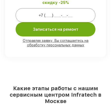
скидку -25%
Мы гарантируем:
80%
ремонтов проводим с
возможностью личного присутствия
владельца
Записаться на ремонт
90%
деталей Infratech готовы к
установке в Москве, остальные
Отправляя заявку, Вы соглашаетесь на
поступают оперативно
обработку персональных данных
Фирменные детали Infratech и
проверенные реплики
– для разного
бюджета
85%
починок выполняются в тот же день,
после приёма оптического прицела
Какие этапы работы с нашим
сервисным центром Infratech в
Москве