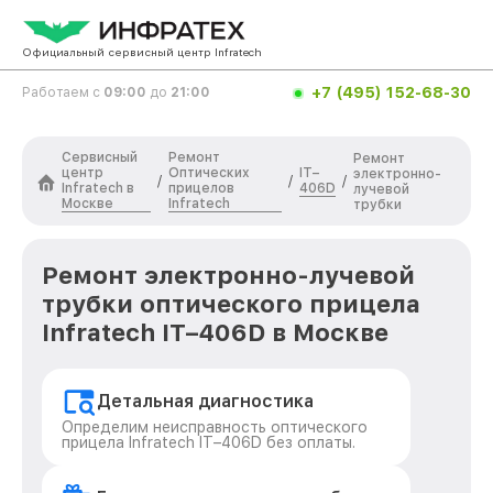
Официальный сервисный центр Infratech
+7 (495) 152-68-30
Работаем с
09:00
до
21:00
Сервисный
Ремонт
Ремонт
центр
Оптических
IT–
электронно-
/
/
/
Infratech в
прицелов
406D
лучевой
Москве
Infratech
трубки
Ремонт электронно-лучевой
трубки оптического прицела
Infratech IT–406D в Москве
Детальная диагностика
Определим неисправность оптического
прицела Infratech IT–406D без оплаты.