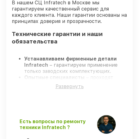
В нашем СЦ Infratech в Москве мы
гарантируем качественный сервис для
каждого клиента. Наши гарантии основаны на
принципах доверия и прозрачности.
Технические гарантии и наши
обязательства
Устанавливаем фирменные детали
Infratech
– гарантируем применение
только заводских комплектующих.
Опытные специалисты
– проходят
жёсткий контроль знаний и навыков, что
Развернуть
гарантирует качество выполняемых
работ.
Заканчиваем ремонт в четко
оговоренные сроки
– ремонт
оптического прицела Infratech IT-404H
строго по договоренности.
Есть вопросы по ремонту
Гарантийное сопровождение
– все все
техники Infratech ?
виды ремонта защищены официальной