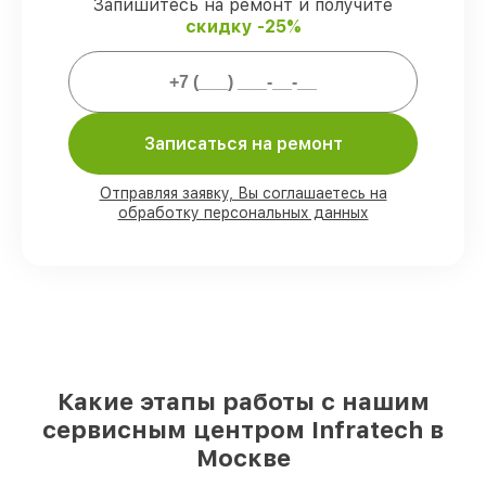
гарантией Infratech.
Запишитесь на ремонт и получите
скидку -25%
Мы гарантируем:
80%
заказов выполняем в присутствии
Записаться на ремонт
клиента
90%
комплектующих Infratech есть в
наличии в мастерской или на складе в
Отправляя заявку, Вы соглашаетесь на
Москве, остальные доступны для
обработку персональных данных
срочного заказа
Оригинальные комплектующие
Infratech и качественные аналоги
–
для разного бюджета
85%
ремонтов выполняются в тот же
день, при незамедлительном начале
работ
Какие этапы работы с нашим
сервисным центром Infratech в
Москве