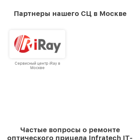
удовлетворен скоростью и качеством
предоставляемых услуг. Наша цель — стать
Партнеры нашего СЦ в Москве
лучшим сервисным центром Infratech в
городе Москве, постоянно повышая уровень
доверия и лояльности наших клиентов.
Сервисный центр iRay в
Москве
Частые вопросы о ремонте
оптического прицела Infratech IT-