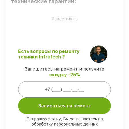
технические гарантии:
Оригинальные детали
– для всех видов
Развернуть
сервиса применяются исключительно
оригинальные детали.
Квалифицированные специалисты
–
мастера проходят строгий отбор и
регулярное обучение.
Есть вопросы по ремонту
Выполнение работ вовремя
–
техники Infratech ?
гарантируем завершение работ без
задержек.
Запишитесь на ремонт и получите
Гарантийное обслуживание
–
скидку -25%
обслуживаем оптических прицелов
всегда со строгим соблюдением
гарантийных обязательств.
Мы гарантируем:
Записаться на ремонт
80%
работ в присутствии заказчика
Отправляя заявку, Вы соглашаетесь на
обработку персональных данных
90%
комплектующих для оптических