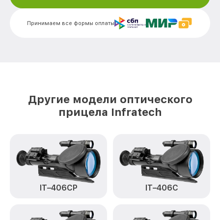
Калибровка и настройка тепловизора
от 750₽
IT-404H Infratech
Принимаем все формы оплаты
Ремонт датчика синхроимпульсов IT-
от 1550₽
404H Infratech
Ремонт оптики IT-404H Infratech
от 2000₽
Восстановление питания IT-404H
от 650₽
Infratech
Другие модели оптического
Замена ключей управления IT-404H
от 590₽
прицела Infratech
Infratech
Замена корпуса IT-404H Infratech
от 1250₽
Замена аккумулятора IT-404H Infratech
от 590₽
Замена процессора IT-404H Infratech
от 650₽
IT–406СP
IT–406С
Замена USB порта IT-404H Infratech
от 590₽
Ремонт цепи питания IT-404H Infratech
от 1000₽