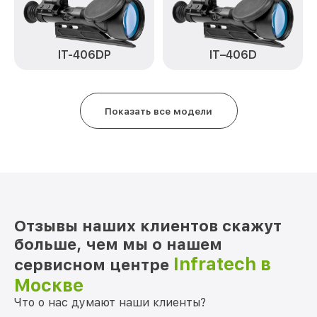
Замена матрицы IT-404H Infratech
от 1100₽
Замена дисплея (экрана) IT-404H
от 750₽
Infratech
IT–406D
IT-406DP
Ремонт разъема IT-404H Infratech
от 590₽
Ремонт Wi-Fi IT-404H Infratech
от 650₽
Показать все модели
Восстановление после попадания влаги
от 650₽
IT-404H Infratech
Ремонт платы управления
от 750₽
(восстановление) IT-404H Infratech
Прошивка (Обновление ПО) IT-404H
от 450₽
Отзывы наших клиентов скажут
Infratech
больше, чем мы о нашем
Infratech в
сервисном центре
Москве
Что о нас думают наши клиенты?