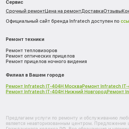
Сервис
Срочный ремонт
Цена на ремонт
Доставка
Отзывы
Ко
Официальный сайт бренда Infratech доступен по
сс
Ремонт техники
Ремонт тепловизоров
Ремонт оптических прицелов
Ремонт прицелов ночного видения
Филиал в Вашем городе
Ремонт Infratech IT-404H Москва
Ремонт Infratech I
Ремонт Infratech IT-404H Нижний Новгород
Ремонт I
Предлагаем услуги по ремонту и обслуживанию любы
является неавторизованным центром. Предложение ц
Гражданского кодекса РФ. Все обозначения и упоми