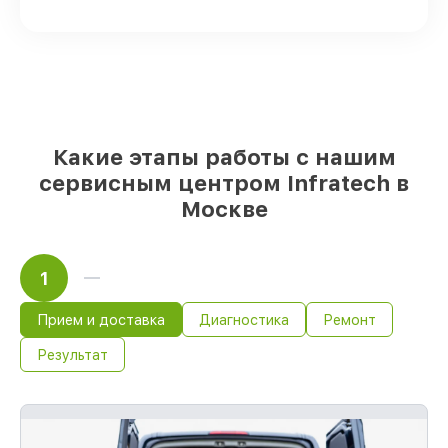
прицелов на складе или доступны для
срочного заказа
Подбор оригинальных комплектующих
и надежных реплик с возможностью
выбрать
– для любого бюджета
85%
работ в течение пары часов, если
мастер приступает к восстановлению
сразу
Какие этапы работы с нашим
сервисным центром Infratech в
Москве
1
Прием и доставка
Диагностика
Ремонт
Результат