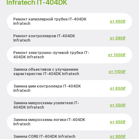
Infratech IT-404DK
Ремонт капиллярной трубки IT-404DK
от 450₽
Infratech
Ремонт контроллеров IT-404DK
от 590₽
Infratech
Ремонт электронно-лучевой трубки IT-
от 1000₽
404DK Infratech
Замена объективов с улучшением
от 1100₽
характеристик IT-404DK Infratech
Замена шим контроллера IT-404DK
от 650₽
Infratech
Замена микросхемы усилителя IT-
от 550₽
404DK Infratech
Замена микросхемы логики IT-404DK
от 450₽
Infratech
Замена CORE IT-404DK Infratech
от 900₽