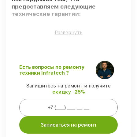
предоставляем следующие
технические гарантии:
Только фирменные комплектующие
–
Развернуть
гарантируем использование фирменных
запчастей для обслуживания.
Квалифицированные специалисты
–
мастера проходят строгий отбор и
регулярное обучение.
Есть вопросы по ремонту
Соблюдение сроков починки
–
техники Infratech ?
гарантируем завершение работ без
задержек.
Запишитесь на ремонт и получите
Гарантийное обслуживание
– все
скидку -25%
работы по восстановлению проводятся с
официальной гарантией.
Мы гарантируем:
Записаться на ремонт
80%
работ в присутствии заказчика