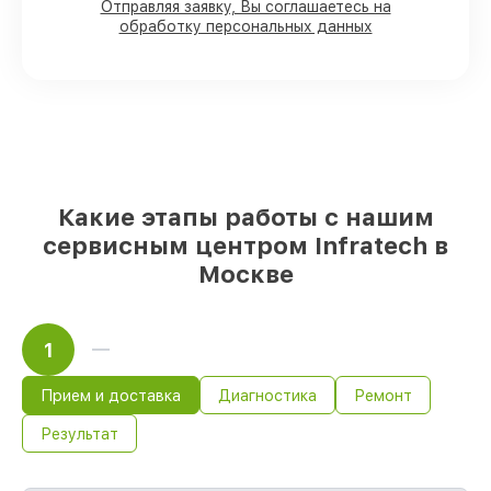
90%
комплектующих для оптических
Отправляя заявку, Вы соглашаетесь на
обработку персональных данных
прицелов на складе или быстро
поставляются
Подбор оригинальных комплектующих
и надежных реплик с возможностью
выбрать
– под любые финансовые
возможности
85%
работ быстро и без задержек, если
мастер приступает к восстановлению
сразу
Какие этапы работы с нашим
сервисным центром Infratech в
Москве
1
Прием и доставка
Диагностика
Ремонт
Результат