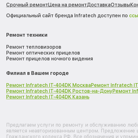
Срочный ремонт
Цена на ремонт
Доставка
Отзывы
Ко
Официальный сайт бренда Infratech доступен по
сс
Ремонт техники
Ремонт тепловизоров
Ремонт оптических прицелов
Ремонт прицелов ночного видения
Филиал в Вашем городе
Ремонт Infratech IT-404DK Москва
Ремонт Infratech 
Ремонт Infratech IT-404DK Ростов-на-Дону
Ремонт In
Ремонт Infratech IT-404DK Казань
Предлагаем услуги по ремонту и обслуживанию любы
является неавторизованным центром. Предложение ц
Гражданского кодекса РФ. Все обозначения и упоми