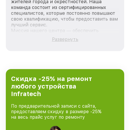
жителей города и окрестностей. Наша
команда состоит из сертифицированных
специалистов, которые постоянно повышают
свою квалификацию, чтобы предоставить вам
лучший сервис.
Миссия нашего центра — обеспечить
качественный и доступный ремонт для
Развернуть
каждого пользователя продукции Infratech,
вне зависимости от сложности поломки. Мы
стремимся к тому, чтобы каждый клиент был
удовлетворен скоростью и качеством
предоставляемых услуг. Наша цель — стать
лучшим сервисным центром Infratech в
городе Москве, постоянно повышая уровень
Скидка -25% на ремонт
доверия и лояльности наших клиентов.
любого устройства
Infratech
По предварительной записи с сайта,
предоставляем скидку в размере -25%
на весь прайс услуг по ремонту