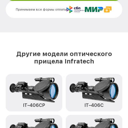
от 750₽
IT-404D Infratech
Принимаем все формы оплаты
Ремонт датчика синхроимпульсов IT-
от 1550₽
404D Infratech
Ремонт оптики IT-404D Infratech
от 2000₽
Восстановление питания IT-404D
от 650₽
Infratech
Другие модели оптического
Замена ключей управления IT-404D
от 590₽
прицела Infratech
Infratech
Замена корпуса IT-404D Infratech
от 1250₽
Замена аккумулятора IT-404D Infratech
от 590₽
Замена процессора IT-404D Infratech
от 650₽
IT–406СP
IT–406С
Замена USB порта IT-404D Infratech
от 590₽
Ремонт цепи питания IT-404D Infratech
от 1000₽