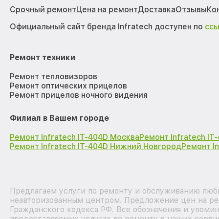
Срочный ремонт
Цена на ремонт
Доставка
Отзывы
Ко
Официальный сайт бренда Infratech доступен по
сс
Ремонт техники
Ремонт тепловизоров
Ремонт оптических прицелов
Ремонт прицелов ночного видения
Филиал в Вашем городе
Ремонт Infratech IT-404D Москва
Ремонт Infratech I
Ремонт Infratech IT-404D Нижний Новгород
Ремонт I
Предлагаем услуги по ремонту и обслуживанию любых
неавторизованным центром. Предложение цен на рем
Гражданского кодекса РФ. Все обозначения и упоми
предоставляемых услугах по ремонту в наших серви