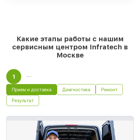
прицелов имеются в наличии или
доступны для срочного заказа
Качественные реплики и
оригинальные детали по вашему
выбору
– для любого бюджета
85%
работ за 1–2 часа, если мастер
Какие этапы работы с нашим
приступает к восстановлению сразу
сервисным центром Infratech в
Москве
1
Прием и доставка
Диагностика
Ремонт
Результат