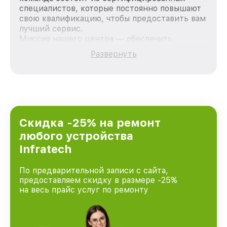
специалистов, которые постоянно повышают
свою квалификацию, чтобы предоставить вам
лучший сервис.
Миссия нашего центра — обеспечить
качественный и доступный ремонт для
Развернуть
каждого пользователя продукции Infratech,
вне зависимости от сложности поломки. Мы
стремимся к тому, чтобы каждый клиент был
удовлетворен скоростью и качеством
предоставляемых услуг. Наша цель — стать
лучшим сервисным центром Infratech в
городе Москве, постоянно повышая уровень
Скидка -25% на ремонт
доверия и лояльности наших клиентов.
любого устройства
Infratech
По предварительной записи с сайта,
предоставляем скидку в размере -25%
на весь прайс услуг по ремонту