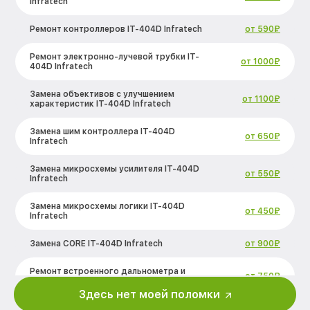
Infratech
Ремонт контроллеров IT-404D Infratech
от 590₽
Ремонт электронно-лучевой трубки IT-
от 1000₽
404D Infratech
Замена объективов с улучшением
от 1100₽
характеристик IT-404D Infratech
Замена шим контроллера IT-404D
от 650₽
Infratech
Замена микросхемы усилителя IT-404D
от 550₽
Infratech
Замена микросхемы логики IT-404D
от 450₽
Infratech
Замена CORE IT-404D Infratech
от 900₽
Ремонт встроенного дальнометра и
от 750₽
других устройств IT-404D Infratech
Здесь нет моей поломки
Калибровка и настройка тепловизора