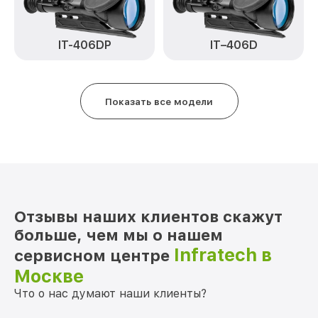
Замена матрицы IT-404D Infratech
от 1100₽
Замена дисплея (экрана) IT-404D
от 750₽
Infratech
IT–406D
IT-406DP
Ремонт разъема IT-404D Infratech
от 590₽
Ремонт Wi-Fi IT-404D Infratech
от 650₽
Показать все модели
Восстановление после попадания влаги
от 650₽
IT-404D Infratech
Ремонт платы управления
от 750₽
(восстановление) IT-404D Infratech
Прошивка (Обновление ПО) IT-404D
от 450₽
Отзывы наших клиентов скажут
Infratech
больше, чем мы о нашем
Infratech в
сервисном центре
Москве
Что о нас думают наши клиенты?