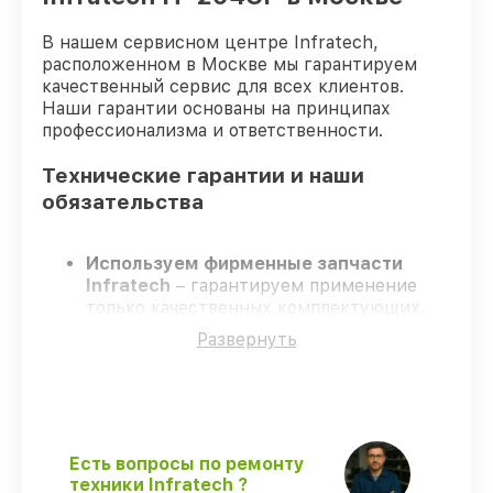
В нашем сервисном центре Infratech,
расположенном в Москве мы гарантируем
качественный сервис для всех клиентов.
Наши гарантии основаны на принципах
профессионализма и ответственности.
Технические гарантии и наши
обязательства
Используем фирменные запчасти
Infratech
– гарантируем применение
только качественных комплектующих.
Сертифицированные инженеры
–
Развернуть
проходят строгий отбор, что
гарантирует качество выполняемых
работ.
Всегда выполняем ремонт вовремя
–
ремонт оптического прицела Infratech
IT-204CP строго по договоренности.
Есть вопросы по ремонту
Гарантийное сопровождение
– все все
техники Infratech ?