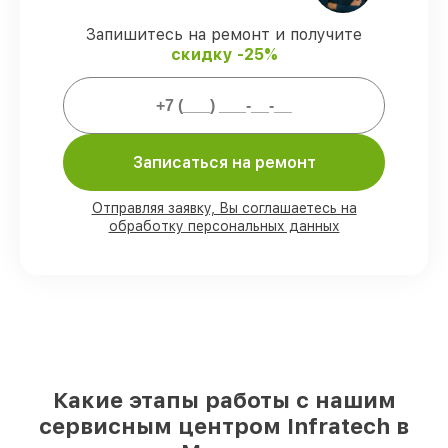
виды ремонта защищены официальной
гарантией Infratech.
Запишитесь на ремонт и получите
скидку -25%
Мы гарантируем:
80%
ремонтов закрываем в присутствии
Записаться на ремонт
клиента
90%
комплектующих Infratech имеются
на складе в Москве, остальные
Отправляя заявку, Вы соглашаетесь на
поступают оперативно
обработку персональных данных
Подлинные запчасти Infratech и
надёжные аналоги
– с учётом любых
финансовых возможностей
85%
починок занимают до 2 часов, после
приёма оптического прицела
Какие этапы работы с нашим
сервисным центром Infratech в