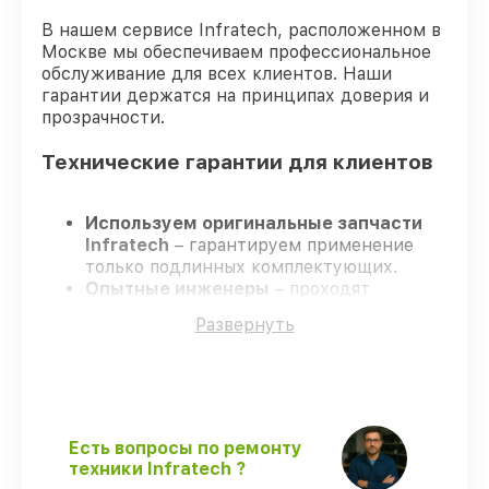
В нашем сервисе Infratech, расположенном в
Москве мы обеспечиваем профессиональное
обслуживание для всех клиентов. Наши
гарантии держатся на принципах доверия и
прозрачности.
Технические гарантии для клиентов
Используем оригинальные запчасти
Infratech
– гарантируем применение
только подлинных комплектующих.
Опытные инженеры
– проходят
постоянное обучение, что обеспечивает
Развернуть
надёжную работу устройства после
ремонта.
Всегда выполняем ремонт вовремя
–
ремонт оптического прицела Infratech
IT-204C без задержек.
Гарантийное сопровождение
– все
Есть вопросы по ремонту
работы и запчасти защищены
техники Infratech ?
гарантийной поддержкой до 3 лет.