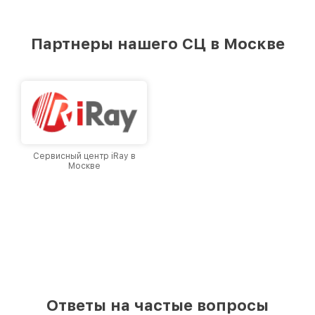
стремимся к тому, чтобы каждый клиент был
удовлетворен скоростью и качеством
предоставляемых услуг. Наша цель — стать
Партнеры нашего СЦ в Москве
лучшим сервисным центром Infratech в
городе Москве, постоянно повышая уровень
доверия и лояльности наших клиентов.
Сервисный центр iRay в
Москве
Ответы на частые вопросы