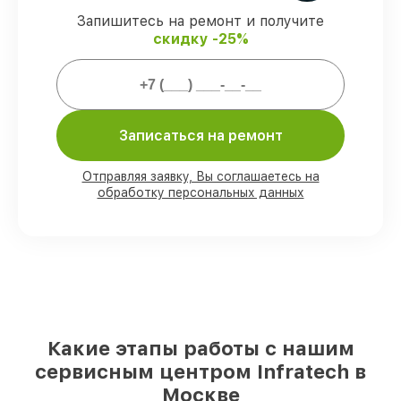
Запишитесь на ремонт и получите
скидку -25%
Мы гарантируем:
80%
работ закрываем в присутствии
клиента
90%
деталей Infratech готовы к
Записаться на ремонт
установке в Москве, остальные
доступны для срочного заказа
Отправляя заявку, Вы соглашаетесь на
Подлинные запчасти Infratech и
обработку персональных данных
надёжные аналоги
– с учётом любых
финансовых возможностей
85%
починок исполняются за 1–2 часа,
при незамедлительном начале работ
Какие этапы работы с нашим
сервисным центром Infratech в
Москве