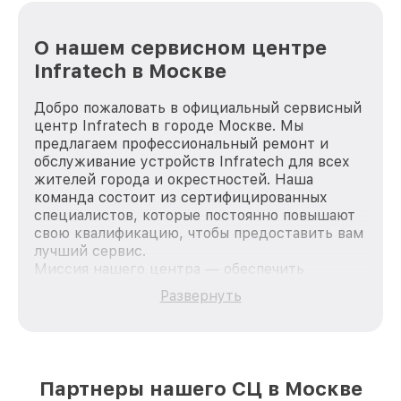
О нашем сервисном центре
Infratech в Москве
Добро пожаловать в официальный сервисный
центр Infratech в городе Москве. Мы
предлагаем профессиональный ремонт и
обслуживание устройств Infratech для всех
жителей города и окрестностей. Наша
команда состоит из сертифицированных
специалистов, которые постоянно повышают
свою квалификацию, чтобы предоставить вам
лучший сервис.
Миссия нашего центра — обеспечить
качественный и доступный ремонт для
Развернуть
каждого пользователя продукции Infratech,
вне зависимости от сложности поломки. Мы
стремимся к тому, чтобы каждый клиент был
удовлетворен скоростью и качеством
предоставляемых услуг. Наша цель — стать
Партнеры нашего СЦ в Москве
лучшим сервисным центром Infratech в