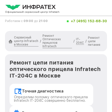
Официальный сервисный центр Infratech
+7 (495) 152-68-30
Работаем с
09:00
до
21:00
Ремонт
Сервисный
Ремонт
Оптических
IT-
центр Infratech
/
/
/
цепи
прицелов
204C
в Москве
питания
Infratech
Ремонт цепи питания
оптического прицела Infratech
IT-204C в Москве
Точная диагностика
Определим поломку оптического прицела
Infratech IT-204C совершенно бесплатно.