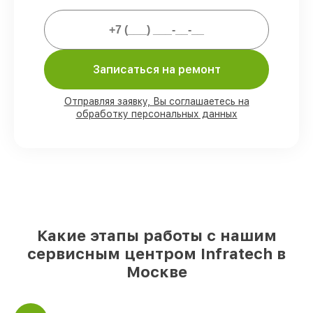
Мы гарантируем:
80%
работ выполняем в присутствии
клиента
90%
деталей Infratech есть в наличии в
Записаться на ремонт
мастерской или на складе в Москве,
остальные доставляются быстро
Отправляя заявку, Вы соглашаетесь на
Фирменные детали Infratech и
обработку персональных данных
проверенные реплики
– для разного
бюджета
85%
ремонтов занимают до 2 часов,
после приёма оптического прицела
Какие этапы работы с нашим
сервисным центром Infratech в
Москве