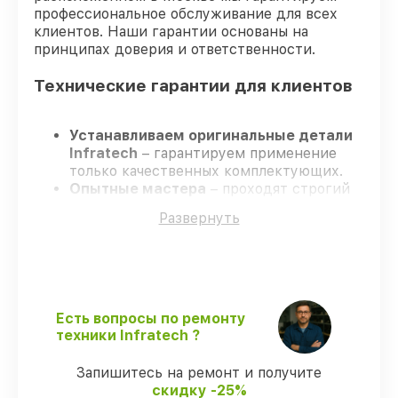
профессиональное обслуживание для всех
клиентов. Наши гарантии основаны на
принципах доверия и ответственности.
Технические гарантии для клиентов
Устанавливаем оригинальные детали
Infratech
– гарантируем применение
только качественных комплектующих.
Опытные мастера
– проходят строгий
отбор, что подтверждает уровень их
Развернуть
профессионализма.
Соблюдаем сроки ремонта
– ремонт
оптического прицела Infratech IT-204C
без задержек.
Поддержка после ремонта
– все
ремонтные услуги и комплектующие
Есть вопросы по ремонту
защищены официальной гарантией
техники Infratech ?
Infratech.
Запишитесь на ремонт и получите
скидку -25%