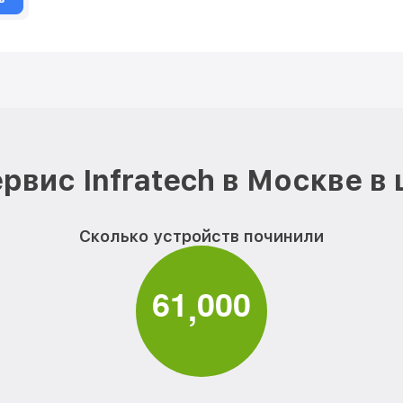
рвис Infratech в Москве в
Сколько устройств починили
6
1
0
0
0
,