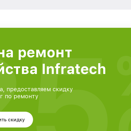
25
на ремонт
ства Infratech
а, предоставляем скидку
уг по ремонту
ить скидку