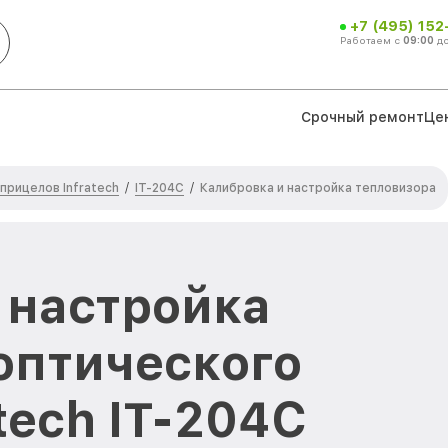
+7 (495) 152
Работаем с
09:00
д
Срочный ремонт
Це
прицелов Infratech
IT-204C
/
/
Калибровка и настройка тепловизора
 настройка
оптического
tech IT-204C