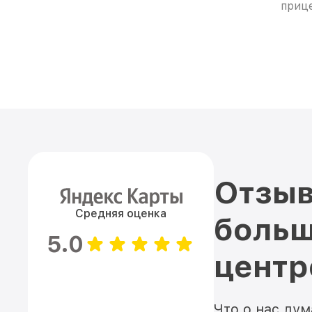
прице
Отзыв
Средняя оценка
больш
5.0
цент
Что о нас ду