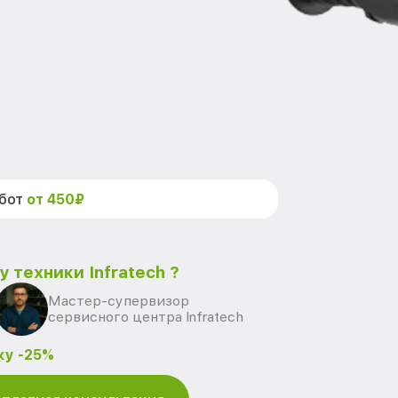
абот
от 450₽
 техники Infratech ?
Мастер-супервизор
сервисного центра Infratech
ку -25%