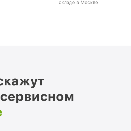
складе в Москве
скажут
 сервисном
е