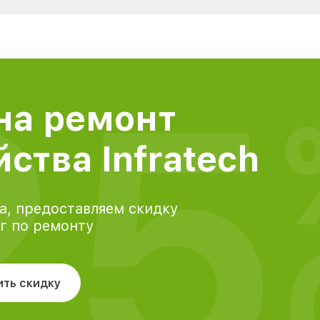
25
на ремонт
ства Infratech
а, предоставляем скидку
уг по ремонту
ить скидку