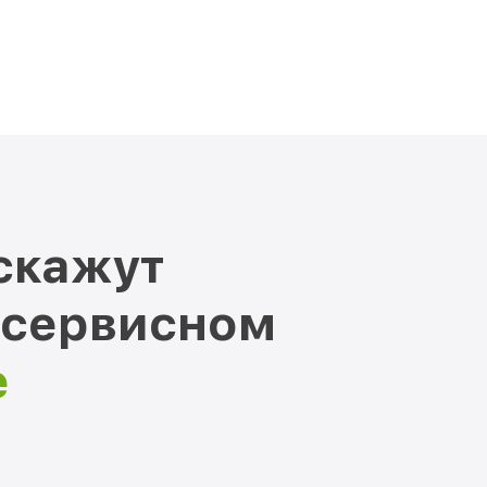
скажут
 сервисном
е