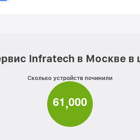
рвис Infratech в Москве в
Сколько устройств починили
6
1
0
0
0
,