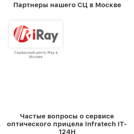
предоставляемых услуг. Наша цель — стать
Партнеры нашего СЦ в Москве
лучшим сервисным центром Infratech в
городе Москве, постоянно повышая уровень
доверия и лояльности наших клиентов.
Сервисный центр iRay в
Москве
Частые вопросы о сервисе
оптического прицела Infratech IT-
124Н