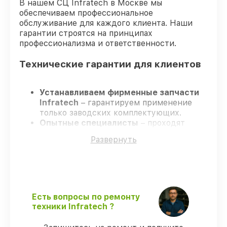
В нашем СЦ Infratech в Москве мы
обеспечиваем профессиональное
обслуживание для каждого клиента. Наши
гарантии строятся на принципах
профессионализма и ответственности.
Технические гарантии для клиентов
Устанавливаем фирменные запчасти
Infratech
– гарантируем применение
только заводских комплектующих.
Опытные специалисты
– проходят
жёсткий контроль знаний и навыков, что
Развернуть
подтверждает уровень их
профессионализма.
Заканчиваем ремонт в четко
оговоренные сроки
– ремонт
оптического прицела Infratech IT-124Н в
оговоренные сроки.
Есть вопросы по ремонту
Гарантийное сопровождение
– все
техники Infratech ?
работы и запчасти защищены
официальной гарантией Infratech.