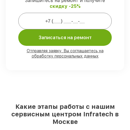
Запишитесь на ремонт и получите
скидку -25%
Мы гарантируем:
80%
работ закрываем в присутствии
клиента
Записаться на ремонт
90%
запчастей Infratech есть в наличии
в мастерской или на складе в Москве,
Отправляя заявку, Вы соглашаетесь на
остальные поступают оперативно
обработку персональных данных
Подлинные запчасти Infratech и
надёжные аналоги
– с учётом любых
финансовых возможностей
85%
починок исполняются за 1–2 часа,
при незамедлительном начале работ
Какие этапы работы с нашим
сервисным центром Infratech в
Москве