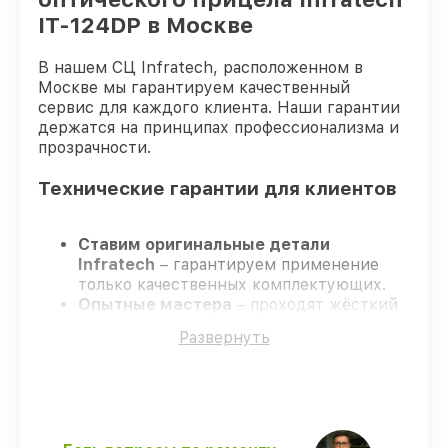
IT-124DP в Москве
В нашем СЦ Infratech, расположенном в
Москве мы гарантируем качественный
сервис для каждого клиента. Наши гарантии
держатся на принципах профессионализма и
прозрачности.
Технические гарантии для клиентов
Ставим оригинальные детали
Infratech
– гарантируем применение
только качественных комплектующих.
Опытные мастера
– проходят жёсткий
контроль знаний и навыков, что
Развернуть
подтверждает уровень их
профессионализма.
Всегда выполняем ремонт вовремя
–
ремонт оптического прицела Infratech
IT-124DP в оговоренные сроки.
Гарантийное сопровождение
– все