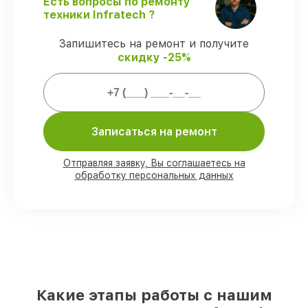
Есть вопросы по ремонту
работы и запчасти защищены сервисной
техники Infratech ?
гарантией.
Запишитесь на ремонт и получите
скидку -25%
Мы гарантируем:
80%
заказов закрываем в присутствии
клиента
90%
деталей Infratech есть в наличии в
Записаться на ремонт
мастерской или на складе в Москве,
остальные доставляются быстро
Отправляя заявку, Вы соглашаетесь на
Подлинные запчасти Infratech и
обработку персональных данных
надёжные аналоги
– под любые запросы
85%
ремонтов занимают до 2 часов, если
мастер приступает к ремонту сразу
Какие этапы работы с нашим