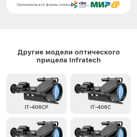
Принимаем все формы оплаты
Ремонт датчика синхроимпульсов IT-
от 1550₽
124D Infratech
Ремонт оптики IT-124D Infratech
от 2000₽
Восстановление питания IT-124D
от 650₽
Infratech
Другие модели оптического
Замена ключей управления IT-124D
от 590₽
прицела Infratech
Infratech
Замена корпуса IT-124D Infratech
от 1250₽
Замена аккумулятора IT-124D Infratech
от 590₽
Замена процессора IT-124D Infratech
от 650₽
IT–406СP
IT–406С
Замена USB порта IT-124D Infratech
от 590₽
Ремонт цепи питания IT-124D Infratech
от 1000₽
Замена матрицы IT-124D Infratech
от 1100₽