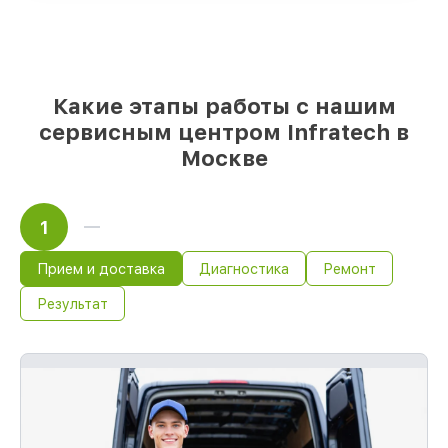
выбрать
– для любого бюджета
85%
работ за 1–2 часа, при немедленном
начале работ
Какие этапы работы с нашим
сервисным центром Infratech в
Москве
1
Прием и доставка
Диагностика
Ремонт
Результат