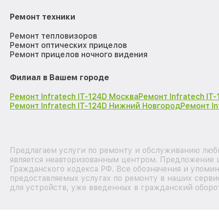
Ремонт техники
Ремонт тепловизоров
Ремонт оптических прицелов
Ремонт прицелов ночного видения
Филиал в Вашем городе
Ремонт Infratech IT-124D Москва
Ремонт Infratech IT
Ремонт Infratech IT-124D Нижний Новгород
Ремонт In
Предлагаем услуги по ремонту и обслуживанию любы
является неавторизованным центром. Предложение ц
Гражданского кодекса РФ. Все обозначения и упоми
предоставляемых услугах по ремонту в наших серви
для устройств, уже введенных в гражданский оборот