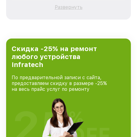
качественный и доступный ремонт для
Развернуть
каждого пользователя продукции Infratech,
вне зависимости от сложности поломки. Мы
стремимся к тому, чтобы каждый клиент был
удовлетворен скоростью и качеством
предоставляемых услуг. Наша цель — стать
лучшим сервисным центром Infratech в
городе Москве, постоянно повышая уровень
Скидка -25% на ремонт
доверия и лояльности наших клиентов.
любого устройства
Infratech
По предварительной записи с сайта,
предоставляем скидку в размере -25%
на весь прайс услуг по ремонту
25
%
OFF