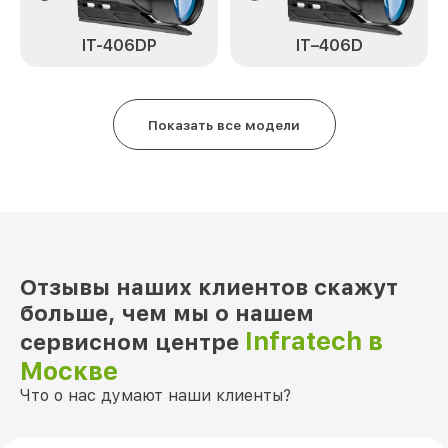
Замена дисплея (экрана) IT-124D
от 750₽
Infratech
IT–406D
IT-406DP
Ремонт разъема IT-124D Infratech
от 590₽
Ремонт Wi-Fi IT-124D Infratech
от 650₽
Показать все модели
Восстановление после попадания влаги
от 650₽
IT-124D Infratech
Ремонт платы управления
от 750₽
(восстановление) IT-124D Infratech
Прошивка (Обновление ПО) IT-124D
от 450₽
Отзывы наших клиентов скажут
Infratech
больше, чем мы о нашем
Infratech в
сервисном центре
Москве
Что о нас думают наши клиенты?