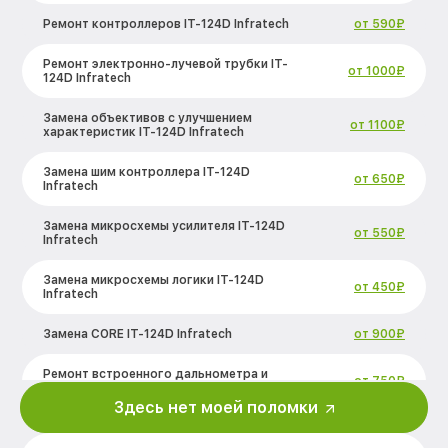
Ремонт контроллеров IT-124D Infratech
от 590₽
Ремонт электронно-лучевой трубки IT-
от 1000₽
124D Infratech
Замена объективов с улучшением
от 1100₽
характеристик IT-124D Infratech
Замена шим контроллера IT-124D
от 650₽
Infratech
Замена микросхемы усилителя IT-124D
от 550₽
Infratech
Замена микросхемы логики IT-124D
от 450₽
Infratech
Замена CORE IT-124D Infratech
от 900₽
Ремонт встроенного дальнометра и
от 750₽
других устройств IT-124D Infratech
Здесь нет моей поломки
Калибровка и настройка тепловизора
от 750₽
IT-124D Infratech