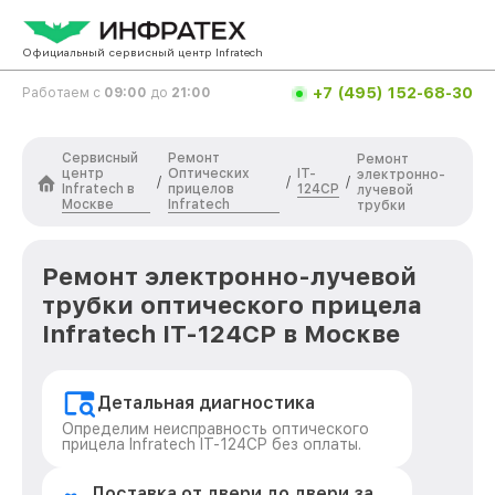
Официальный сервисный центр Infratech
+7 (495) 152-68-30
Работаем с
09:00
до
21:00
Сервисный
Ремонт
Ремонт
центр
Оптических
IT-
электронно-
/
/
/
Infratech в
прицелов
124CP
лучевой
Москве
Infratech
трубки
Ремонт электронно-лучевой
трубки оптического прицела
Infratech IT-124CP в Москве
Детальная диагностика
Определим неисправность оптического
прицела Infratech IT-124CP без оплаты.
Доставка от двери до двери за