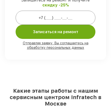
Запишитесь на ремонт и получите
Мы гарантируем:
скидку -25%
80%
заказов закрываем в вашем
присутствии
90%
комплектующих Infratech имеются
на складе в Москве, остальные
Записаться на ремонт
поступают оперативно
Оригинальные комплектующие
Отправляя заявку, Вы соглашаетесь на
Infratech и качественные аналоги
–
обработку персональных данных
для разного бюджета
85%
работ исполняются за 1–2 часа,
после приёма оптического прицела
Какие этапы работы с нашим
сервисным центром Infratech в
Москве