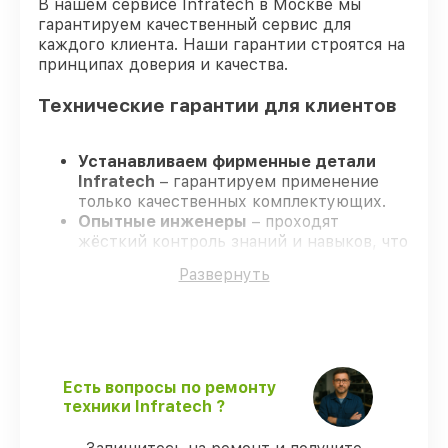
В нашем сервисе Infratech в Москве мы
гарантируем качественный сервис для
каждого клиента. Наши гарантии строятся на
принципах доверия и качества.
Технические гарантии для клиентов
Устанавливаем фирменные детали
Infratech
– гарантируем применение
только качественных комплектующих.
Опытные инженеры
– проходят
жёсткий контроль знаний и навыков, что
обеспечивает надёжную работу
Развернуть
устройства после ремонта.
Соблюдаем сроки ремонта
– ремонт
оптического прицела Infratech IT-124CP
строго по договоренности.
Поддержка после ремонта
– все все
виды ремонта защищены сервисной
Есть вопросы по ремонту
гарантией.
техники Infratech ?