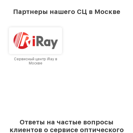
удовлетворен скоростью и качеством
предоставляемых услуг. Наша цель — стать
Партнеры нашего СЦ в Москве
лучшим сервисным центром Infratech в
городе Москве, постоянно повышая уровень
доверия и лояльности наших клиентов.
Сервисный центр iRay в
Москве
Ответы на частые вопросы
клиентов о сервисе оптического