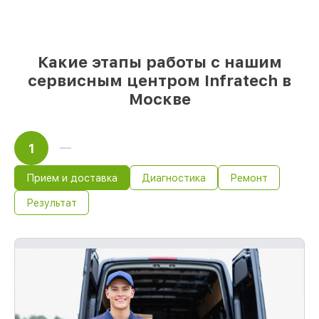
Оригинальные запчасти и
качественные реплики на ваш выбор
–
под любые финансовые возможности
85%
работ быстро и без задержек, при
Какие этапы работы с нашим
немедленном начале работ
сервисным центром Infratech в
Москве
1
Прием и доставка
Диагностика
Ремонт
Результат