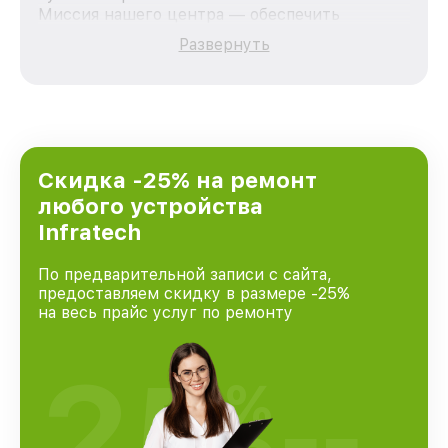
Миссия нашего центра — обеспечить
качественный и доступный ремонт для
Развернуть
каждого пользователя продукции Infratech,
вне зависимости от сложности поломки. Мы
стремимся к тому, чтобы каждый клиент был
удовлетворен скоростью и качеством
предоставляемых услуг. Наша цель — стать
лучшим сервисным центром Infratech в
городе Москве, постоянно повышая уровень
Скидка -25% на ремонт
доверия и лояльности наших клиентов.
любого устройства
Infratech
По предварительной записи с сайта,
предоставляем скидку в размере -25%
на весь прайс услуг по ремонту
25
%