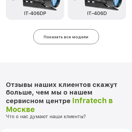
Замена матрицы IT-124CP Infratech
от 1100₽
Замена дисплея (экрана) IT-124CP
IT–406D
IT-406DP
от 750₽
Infratech
Ремонт разъема IT-124CP Infratech
от 590₽
Показать все модели
Ремонт Wi-Fi IT-124CP Infratech
от 650₽
Восстановление после попадания влаги
от 650₽
IT-124CP Infratech
Ремонт платы управления
от 750₽
(восстановление) IT-124CP Infratech
Отзывы наших клиентов скажут
Прошивка (Обновление ПО) IT-124CP
от 450₽
Infratech
больше, чем мы о нашем
Infratech в
сервисном центре
Москве
Что о нас думают наши клиенты?