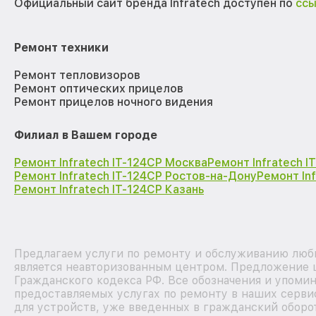
Официальный сайт бренда Infratech доступен по
сс
Ремонт техники
Ремонт тепловизоров
Ремонт оптических прицелов
Ремонт прицелов ночного видения
Филиал в Вашем городе
Ремонт Infratech IT-124CP Москва
Ремонт Infratech 
Ремонт Infratech IT-124CP Ростов-на-Дону
Ремонт In
Ремонт Infratech IT-124CP Казань
Предлагаем услуги по ремонту и обслуживанию любы
является неавторизованным центром. Предложение ц
Гражданского кодекса РФ. Все обозначения и упоми
предоставляемых услугах по ремонту в наших серви
для устройств, уже введенных в гражданский оборот