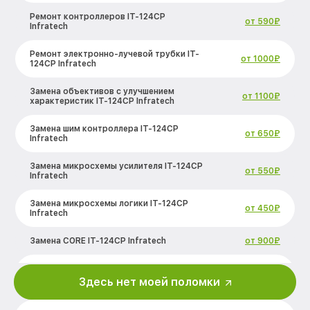
Ремонт контроллеров IT-124CP
от 590₽
Infratech
Ремонт электронно-лучевой трубки IT-
от 1000₽
124CP Infratech
Замена объективов с улучшением
от 1100₽
характеристик IT-124CP Infratech
Замена шим контроллера IT-124CP
от 650₽
Infratech
Замена микросхемы усилителя IT-124CP
от 550₽
Infratech
Замена микросхемы логики IT-124CP
от 450₽
Infratech
Замена CORE IT-124CP Infratech
от 900₽
Ремонт встроенного дальнометра и
от 750₽
других устройств IT-124CP Infratech
Здесь нет моей поломки
Калибровка и настройка тепловизора